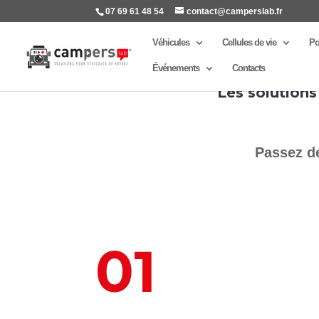
07 69 61 48 54
contact@camperslab.fr
Véhicules
Cellules de vie
Po
Événements
Contacts
Passez de
01