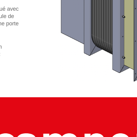
gué avec
ule de
ne porte
m
: