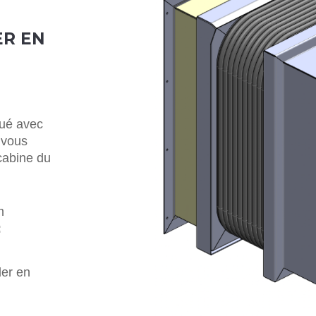
ER EN
gué avec
 vous
cabine du
m
:
der en