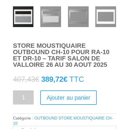
STORE MOUSTIQUAIRE
OUTBOUND CH-10 POUR RA-10
ET DR-10 – TARIF SALON DE
VALLOIRE 26 AU 30 AOUT 2025
407,43
€
389,72
€
TTC
quantité
Ajouter au panier
de
Store
moustiquaire
OUTBOUND
Catégorie :
OUTBOUND STORE MOUSTIQUAIRE CH-
CH-
10
10