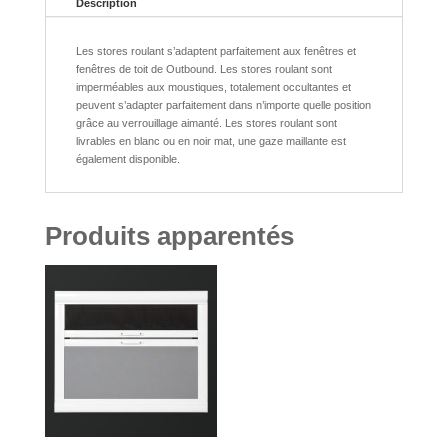
POUR
Description
RA-
10
Les stores roulant s’adaptent parfaitement aux fenêtres et
ET
fenêtres de toit de Outbound. Les stores roulant sont
DR-
imperméables aux moustiques, totalement occultantes et
10
peuvent s’adapter parfaitement dans n’importe quelle position
-
grâce au verrouillage aimanté. Les stores roulant sont
Tarif
livrables en blanc ou en noir mat, une gaze maillante est
Salon
également disponible.
de
Valloire
26
au
Produits apparentés
30
Aout
2025