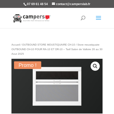
07 69 61 48 54
contact@camperslab.fr
Accueil
/
OUTBOUND STORE MOUSTIQUAIRE CH-10
/ Store moustiquaire
OUTBOUND CH-10 POUR RA-10 ET DR-10 – Tarif Salon de Valloire 26 au 30
Aout 2025
Promo !